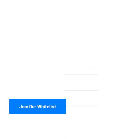
الرئيسية
استخراج الجنسية
موافقة الزواج
Join Our Whitelist
تصاريح الزواج
تواصل معنا