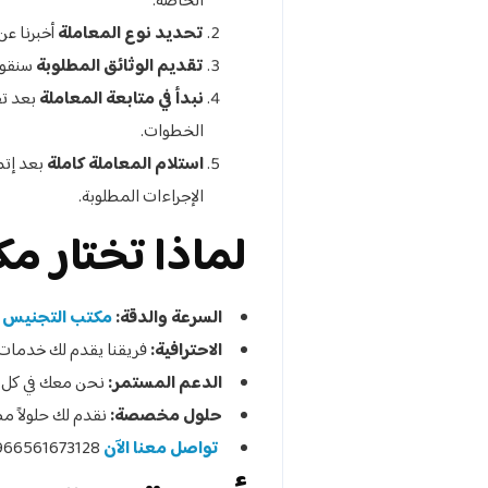
الخاصة.
تحديد نوع المعاملة
أخبرنا عن
تقديم الوثائق المطلوبة
سنقوم 
نبدأ في متابعة المعاملة
بعد تق
الخطوات.
استلام المعاملة كاملة
بعد إتم
الإجراءات المطلوبة.
لماذا تختار م
السرعة والدقة:
مكتب التجنيس و
الاحترافية:
فريقنا يقدم لك خدمات م
الدعم المستمر:
نحن معك في كل خط
حلول مخصصة:
نقدم لك حلولاً م
تواصل معنا الآن
966561673128+.