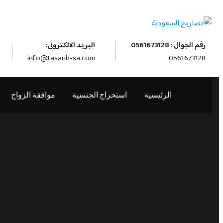
رقم الجوال : 0561673128
البريد الالكترونى:
info@tasarih-sa.com
0561673128
الرئيسية
استخراج الجنسية
موافقة الزواج